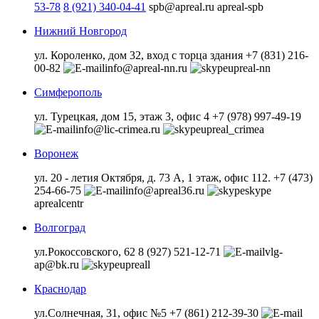
53-78
8 (921) 340-04-41
spb@apreal.ru
apreal-spb
Нижний Новгород
ул. Короленко, дом 32, вход с торца здания +7 (831) 216-
00-82
info@apreal-nn.ru
upreal-nn
Симферополь
ул. Турецкая, дом 15, этаж 3, офис 4 +7 (978) 997-49-19
info@lic-crimea.ru
upreal_crimea
Воронеж
ул. 20 - летия Октября, д. 73 А, 1 этаж, офис 112. +7 (473)
254-66-75
info@apreal36.ru
aprealcentr
Волгоград
ул.Рокоссовского, 62 8 (927) 521-12-71
vlg-
ap@bk.ru
upreall
Краснодар
ул.Солнечная, 31, офис №5 +7 (861) 212-39-30