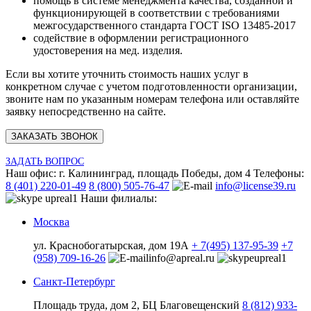
помощь в системе менеджмента качества, созданной и
функционирующей в соответствии с требованиями
межгосударственного стандарта ГОСТ ISO 13485-2017
содействие в оформлении регистрационного
удостоверения на мед. изделия.
Если вы хотите уточнить стоимость наших услуг в
конкретном случае с учетом подготовленности организации,
звоните нам по указанным номерам телефона или оставляйте
заявку непосредственно на сайте.
ЗАКАЗАТЬ ЗВОНОК
ЗАДАТЬ ВОПРОС
Наш офис:
г. Калининград, площадь Победы, дом 4
Телефоны:
8 (401) 220-01-49
8 (800) 505-76-47
info@license39.ru
upreal1
Наши филиалы:
Москва
ул. Краснобогатырская, дом 19А
+ 7(495) 137-95-39
+7
(958) 709-16-26
info@apreal.ru
upreal1
Санкт-Петербург
Площадь труда, дом 2, БЦ Благовещенский
8 (812) 933-